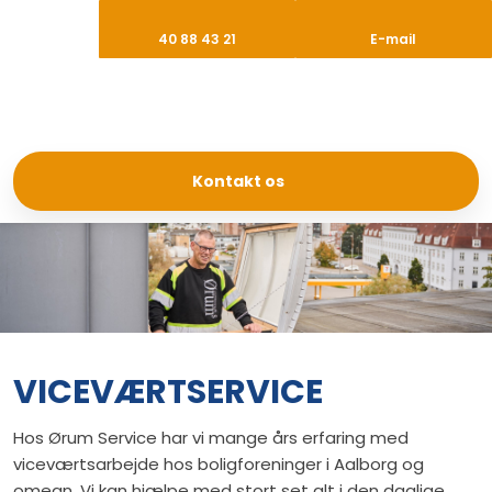
40 88 43 21
E-mail
Kontakt os
VICEVÆRTSERVICE
Hos Ørum Service har vi mange års erfaring med
viceværtsarbejde hos boligforeninger i Aalborg og
omegn. Vi kan hjælpe med stort set alt i den daglige