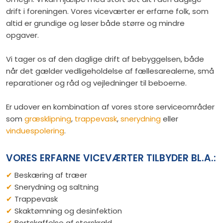
drift i foreningen. Vores viceværter er erfarne folk, som
altid er grundige og løser både større og mindre
opgaver.
Vi tager os af den daglige drift af bebyggelsen, både
når det gælder vedligeholdelse af fællesarealerne, små
reparationer og råd og vejledninger til beboerne.
Er udover en kombination af vores store serviceområder
som
græsklipning
,
trappevask
,
snerydning
eller
vinduespolering
.
VORES ERFARNE VICEVÆRTER TILBYDER BL.A.:
✔
​ Beskæring af træer
✔
​ Snerydning og saltning
✔
​ Trappevask
✔
​ Skaktømning og desinfektion
✔
​ Bortskaffelse af storskrald